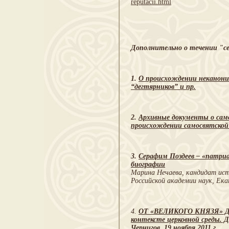
reputacii.html
Дополнительно о течении "се
1.
О происхождении неканониче
“дегтярников” и пр.
2.
Архивные документы о само
происхождении самосвятской 
3.
Серафим Поздеев – «патриа
биографии
Марина Нечаева, кандидат ист
Российской академии наук, Ека
4.
ОТ «ВЕЛИКОГО КНЯЗЯ» ДО
контексте церковной среды. 
Чернигов, 19 ноября 2011 г.