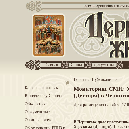
Главная
Синод
Документы
П
Главная
>
Публикации
>
Каталог по авторам
Мониторинг СМИ: У 
(Дегтяря) в Черниго
В поддержку Синода
Объявления
Дата размещения на сайте: 17.
О экуменизме
О киприанизме
В Чернигове двое преступник
Херувима (Дегтяря). Соглас
Об отношении РПЦЗ к