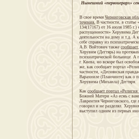
Нынешний «первоиерарх» сек
В свое время
Черниговская обла
течения.
В частности, в статье
134(17167) от 16 июля 1985 г.
распущенности» Херувима Дегт
деятельности на дому и т.д. А к
себе справку из психиатрическ
А.В. Войтович также
сообщает
Херувим (Дегтярь) на протяже
психиатрической больнице. А п
г. Киева, но вскоре был освоб
же, как сообщает портал «Рели
частности, «Деснянская правда
Варахииле (Планчинте) как о 
Херувима (Михаила) Дегтяря.
Как
сообщает портал «Религия
Божией Матери «Аз есмь с вам
Лаврентия Черниговского, где
говорил и не разделял. Херувим
выступил одним из первых ини