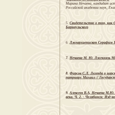
Марина Нечаева, кандидат ист
Российской академии наук, Ека
5.
Свидетельство о том, как 
Барнаульского
6.
Лжеархиепископ Серафим По
7.
Нечаева М. Ю. Лжекнязь Ми
8.
Фирсов С.Л. Легенда о царс
патриарх Михаил // Государств
9.
Алексеев В.А, Нечаева М.Ю
века. Ч. 2. - Челябинск: Изд-в