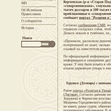
Керченская (р-н «Старая Под
МП
«схиархиепископа», злоумыш
тысяч долларов и 100 тысяч 
Об Истинном
приближенные к «схиархиепи
Православии
сообщает
портал
"Религия в
О соборности
Согласно
сообщениям СМИ
, в
История
отравили соседских собак, чт
Деньги лежали в тумбочке, их 
Поиск
«Проникли, распилили решетки
потерпевший не знает, сколько
ссылкой на заместителя руков
По официальной информации М
информацию в отношении двух 
краже. У них было изъято в об
изъяли церковную утварь и ико
Херувим (Дегтярь) с активи
Ранее
портал «Религия в Укра
(Дягтяря).
Согласно данным ин
Херувим) в Чернигове возглавл
Мощенка Городнянского района
не имеет, ранее судим, обвиня
психического заболевания. В л