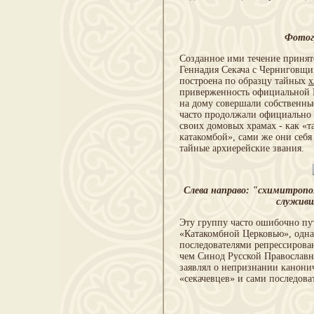
Фотог
Созданное ими течение принято
Геннадия Секача с Черниговщин
построена по образцу тайных
х
приверженность официальной Це
на дому совершали собственны
часто продолжали официально 
своих домовых храмах - как «
катакомбой», сами же они себя
тайные архиерейские звания.
Слева направо: "схимитропо
служивши
Эту группу часто ошибочно пу
«Катакомбной Церковью», одна
последователями репрессирован
чем Синод Русской Православн
заявлял о непризнании канони
«секачевцев» и сами последов