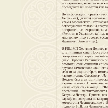
«схиархимандрита», то за «схи
последователей известен как т
По информации портала «Рели
Херувима (Дегтяря) пребывало 
храмы Московского Патриархат
богослужения только на кварт
постриженных «черниговским а
«Религия в Украине», тайные 
многих крупных городах Росси
Чернигов, Гомель и др.).
В РПЦ МП Херувим Дегтярь в 195
штат и лишен сана. После это
священниками Черниговской е
(из с. Вербовка Репкинского р
объявили себя «тайными епис
другого самозваного «тайного
себя то за родного брата импе
«архиепископа Серафима»
.
На 
Поздеев был агентом и провок
«архиепископа»
.
Примечательно
начал «служить» в конце 1930-
преемники – лжемитрополиты 
Херувим Дегтярь. Причем, как 
службу он совершил на кварти
которого на Черниговщине в 19
подполья ИПЦ на Черниговщин