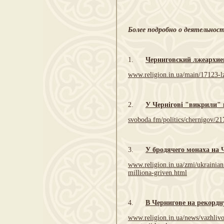
Более подробно о деятельност
1.
Черниговский лжеархие
www.religion.in.ua/main/17123-lz
2.
У Чернігові "викрили" 
svoboda.fm/politics/chernigov/2
3.
У бродячего монаха на 
www.religion.in.ua/zmi/ukrainia
milliona-griven.html
4.
В Чернигове на рекорд
www.religion.in.ua/news/vazhli